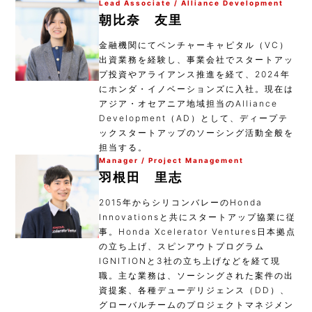
Lead Associate / Alliance Development
朝比奈 友里
金融機関にてベンチャーキャピタル（VC）
出資業務を経験し、事業会社でスタートアッ
プ投資やアライアンス推進を経て、2024年
にホンダ・イノベーションズに入社。現在は
アジア・オセアニア地域担当のAlliance
Development（AD）として、ディープテ
ックスタートアップのソーシング活動全般を
担当する。
Manager / Project Management
羽根田 里志
2015年からシリコンバレーのHonda
Innovationsと共にスタートアップ協業に従
事。Honda Xcelerator Ventures日本拠点
の立ち上げ、スピンアウトプログラム
IGNITIONと3社の立ち上げなどを経て現
職。主な業務は、ソーシングされた案件の出
資提案、各種デューデリジェンス（DD）、
グローバルチームのプロジェクトマネジメン