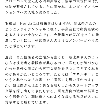
グローバルで歴史ある活動実績と、協業の実現に向けた
体制が整備されていることに惹かれ、ホンダ・イノベー
ションズへの入社を決めました。
羽根田
Hondaには技術者はいますが、朝比奈さんの
ようにファイナンシャルに強く、事業会社で出資経験の
ある人はまだ少ないんです。今後我々がCVCをさらに推
進していくには、朝比奈さんのようなメンバーが不可欠
だと感じています。
倉品
また技術者の立場から言うと、朝比奈さんのよう
な方は技術者と着眼点が異なるので、私たちが気づかな
かった意外な観点から有望な案件を見つけてきてくれる
のがありがたいところです。たとえば「エネルギー」と
いうと私たちは「水素」や「電気」を思い浮かべます
が、朝比奈さんは全く異なる切り口からスタートアップ
企業を探し出してきたりする。研究所側の戦略の拡張と
いう部分でも、朝比奈さんのような異なる視点が大いに
貢献すると感じています。