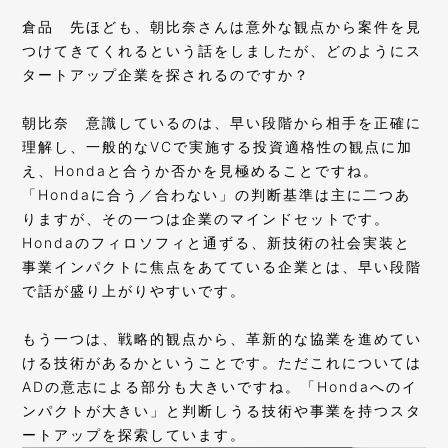
倉品
先ほども、朝比奈さんは意外な観点から案件を見
つけてきてくれるという話をしましたが、どのようにス
タートアップ企業を探されるのですか？
朝比奈
意識しているのは、早い段階から相手を正確に
理解し、一般的なVCで実施する投資適格性の観点に加
え、Hondaと合うか否かを見極めることですね。
「Hondaに合う／合わない」の判断基準は主に二つあ
りますが、その一つは企業のマインドセットです。
Hondaのフィロソフィと通ずる、新技術の社会実装と
事業インパクトに焦点をあてている企業とは、早い段階
で話が盛り上がりやすいです。
もう一つは、戦略的観点から、革新的な協業を進めてい
ける技術があるかということです。ただこれについては
ADの意志による部分も大きいですね。「Hondaへのイ
ンパクトが大きい」と判断しうる技術や事業を持つスタ
ートアップを探索しています。